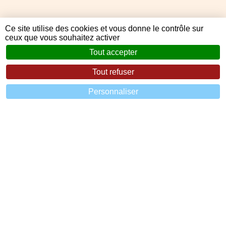
Ce site utilise des cookies et vous donne le contrôle sur
ceux que vous souhaitez activer
Tout accepter
Tout refuser
Personnaliser
Toiture - Charpente - Isolation - Zinguerie
60 Avenue de Bellande, 07200 Aubenas
Horaires
Lundi au vendredi : 08h30 - 18h00
Samedi : 08h30 - 12h00
Dimanche et lundi : Fermé
Nos réseaux sociaux